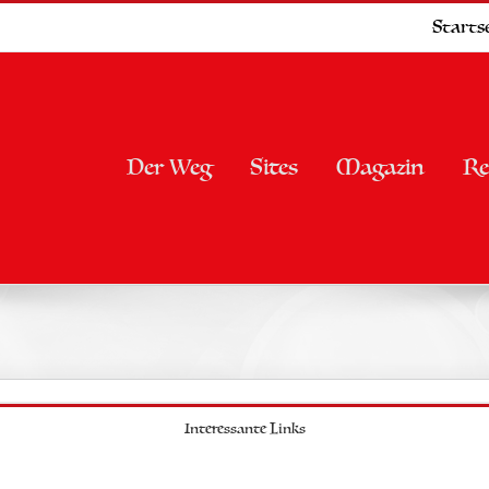
Startse
Der Weg
Sites
Magazin
Re
Interessante Links