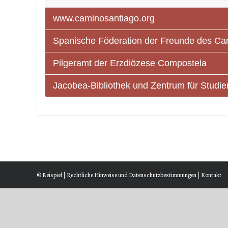
www.caminosantiago.org
Spanische Föderation der Freunde des Ca
Pilgeramt der Erzdiözese Compostela
Jacobea-Bibliothek und Zentrum für Stud
© Beispiel |
Rechtliche Hinweise und Datenschutzbestimmungen
|
Kontakt