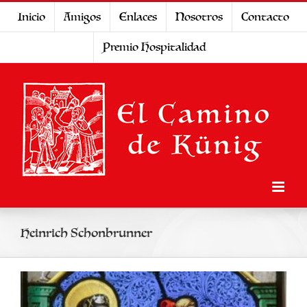
Saltar
Inicio
Amigos
Enlaces
Nosotros
Contacto
al
Premio Hospitalidad
contenido
Heinrich Schonbrunner