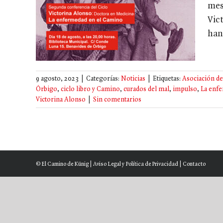
mes
no de
Vic
han 
9 agosto, 2023
|
Categorías:
Noticias
|
Etiquetas:
Asociación d
Órbigo
,
ciclo libro y Camino
,
curados del mal
,
impulso
,
La enf
Victorina Alonso
|
Sin comentarios
© El Camino de Künig |
Aviso Legal y Política de Privacidad
|
Contacto