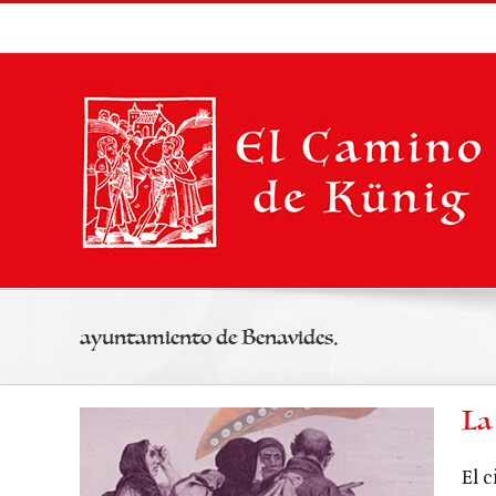
Saltar
al
contenido
ayuntamiento de Benavides.
La
El c