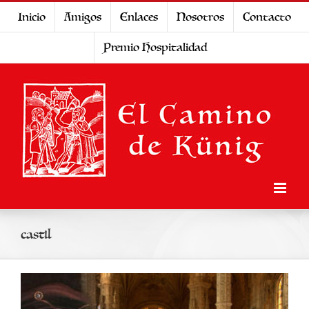
Saltar
Inicio
Amigos
Enlaces
Nosotros
Contacto
al
Premio Hospitalidad
contenido
castil