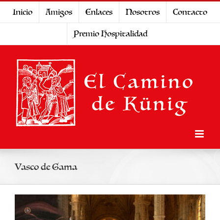
Saltar
Inicio
Amigos
Enlaces
Nosotros
Contacto
al
Premio Hospitalidad
contenido
Vasco de Gama