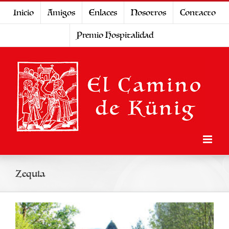
Saltar
Inicio
Amigos
Enlaces
Nosotros
Contacto
al
Premio Hospitalidad
contenido
Zequia