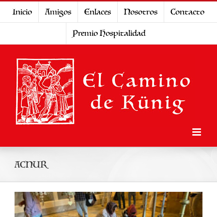
Saltar
Inicio
Amigos
Enlaces
Nosotros
Contacto
al
Premio Hospitalidad
contenido
ACNUR