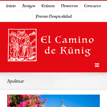
Saltar
Inicio
Amigos
Enlaces
Nosotros
Contacto
al
Premio Hospitalidad
contenido
Apolinar