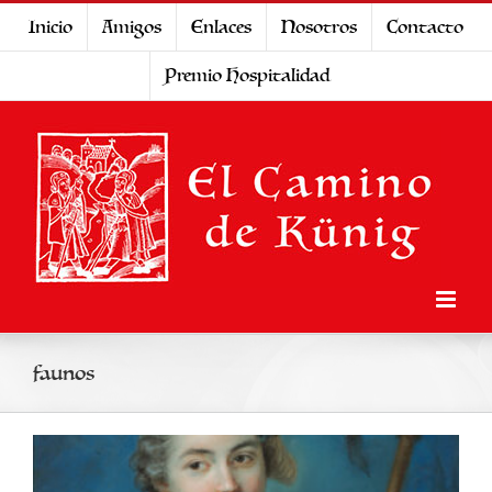
Saltar
Inicio
Amigos
Enlaces
Nosotros
Contacto
al
Premio Hospitalidad
contenido
faunos