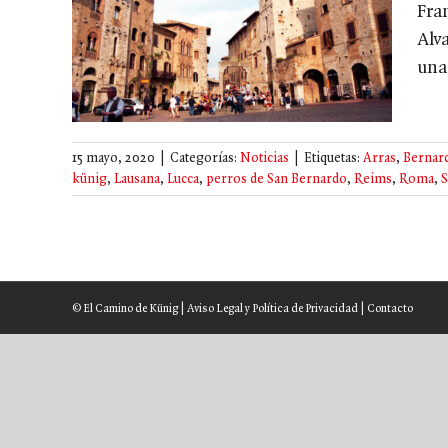
Fra
Alv
una 
15 mayo, 2020
|
Categorías:
Noticias
|
Etiquetas:
Arras
,
Bernar
künig
,
Lausana
,
Lucca
,
perros de San Bernardo
,
Reims
,
Roma
,
S
© El Camino de Künig |
Aviso Legal y Política de Privacidad
|
Contacto