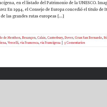
ncígena, en el listado del Patrimonio de la UNESCO. Im
arez En 1994, el Consejo de Europa concedió el titulo de I
de las grandes rutas europeas [...]
do de Menthon
,
Besançon
,
Calais
,
Canterbury
,
Dover
,
Gran San Bernardo
,
It
iena
,
Vercelli
,
via Francesca
,
via Francígena
|
3 Comentarios