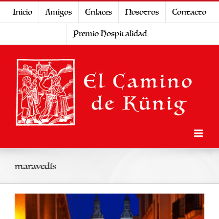
Saltar
Inicio
Amigos
Enlaces
Nosotros
Contacto
al
Premio Hospitalidad
contenido
maravedís