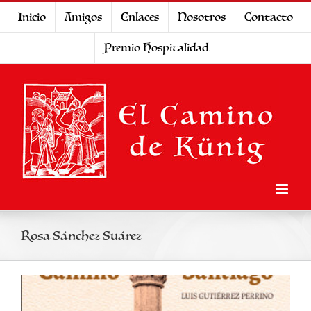
Saltar
Inicio
Amigos
Enlaces
Nosotros
Contacto
al
Premio Hospitalidad
contenido
Rosa Sánchez Suárez