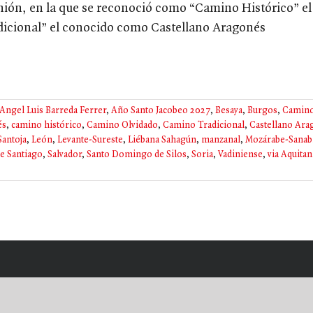
nión, en la que se reconoció como “Camino Histórico” 
dicional” el conocido como Castellano Aragonés
Angel Luis Barreda Ferrer
,
Año Santo Jacobeo 2027
,
Besaya
,
Burgos
,
Camino
és
,
camino histórico
,
Camino Olvidado
,
Camino Tradicional
,
Castellano Ara
antoja
,
León
,
Levante-Sureste
,
Liébana Sahagún
,
manzanal
,
Mozárabe-Sanab
e Santiago
,
Salvador
,
Santo Domingo de Silos
,
Soria
,
Vadiniense
,
via Aquitan