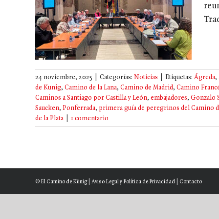
reu
cobeas
Tra
24 noviembre, 2025
|
Categorías:
Noticias
|
Etiquetas:
Ágreda
,
de Kunig
,
Camino de la Lana
,
Camino de Madrid
,
Camino Franc
Caminos a Santiago por Castilla y León
,
embajadores
,
Gonzalo S
Saucken
,
Ponferrada
,
primera guía de peregrinos del Camino d
de la Plata
|
1 comentario
© El Camino de Künig |
Aviso Legal y Política de Privacidad
|
Contacto