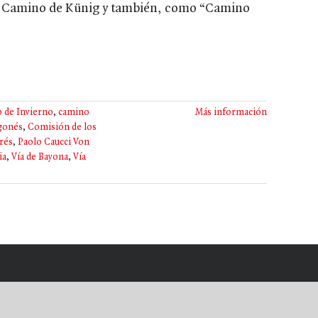
el Camino de Künig y también, como “Camino
 de Invierno
,
camino
Más información
gonés
,
Comisión de los
rés
,
Paolo Caucci Von
ia
,
Vía de Bayona
,
Vía