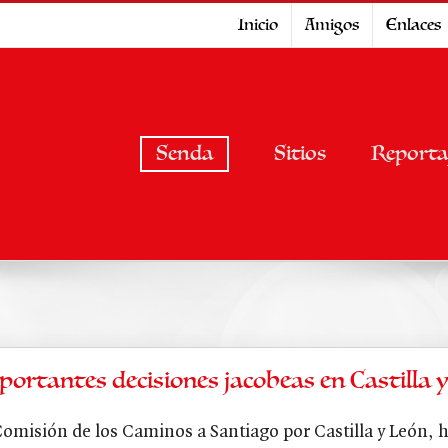
Inicio
Amigos
Enlaces
Senda
Sitios
Reporta
portantes decisiones jacobeas en Castilla 
Comisión de los Caminos a Santiago por Castilla y León, h