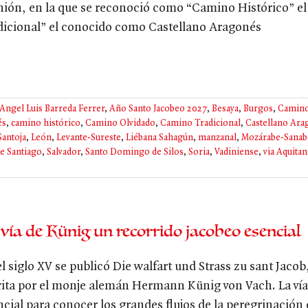
nión, en la que se reconoció como “Camino Histórico” 
dicional” el conocido como Castellano Aragonés
Angel Luis Barreda Ferrer
,
Año Santo Jacobeo 2027
,
Besaya
,
Burgos
,
Camino
és
,
camino histórico
,
Camino Olvidado
,
Camino Tradicional
,
Castellano Ara
antoja
,
León
,
Levante-Sureste
,
Liébana Sahagún
,
manzanal
,
Mozárabe-Sanab
e Santiago
,
Salvador
,
Santo Domingo de Silos
,
Soria
,
Vadiniense
,
via Aquitan
 vía de Künig un recorrido jacobeo esencial
el siglo XV se publicó Die walfart und Strass zu sant Jaco
rita por el monje alemán Hermann Künig von Vach. La vía
ncial para conocer los grandes flujos de la peregrinación