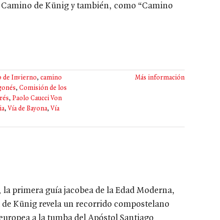
el Camino de Künig y también, como “Camino
 de Invierno
,
camino
Más información
gonés
,
Comisión de los
rés
,
Paolo Caucci Von
ia
,
Vía de Bayona
,
Vía
b, la primera guía jacobea de la Edad Moderna,
 de Künig revela un recorrido compostelano
 europea a la tumba del Apóstol Santiago