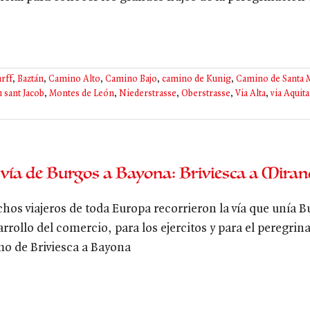
rff
,
Baztán
,
Camino Alto
,
Camino Bajo
,
camino de Kunig
,
Camino de Santa 
u sant Jacob
,
Montes de León
,
Niederstrasse
,
Oberstrasse
,
Via Alta
,
via Aquita
 vía de Burgos a Bayona: Briviesca a Mira
hos viajeros de toda Europa recorrieron la vía que unía B
arrollo del comercio, para los ejercitos y para el peregri
mo de Briviesca a Bayona