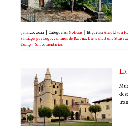
5 marzo, 2022
|
Categorías:
Noticias
|
Etiquetas:
Arnold von Ha
Santiago por Lugo
,
caminos de Bayona
,
Die walfart und Strass z
Kunig
|
Sin comentarios
La
Muc
des
na:
tra