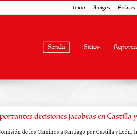
Inicio
Amigos
Enlaces
Senda
Sitios
Reporta
portantes decisiones jacobeas en Castilla 
Comisión de los Caminos a Santiago por Castilla y León, h