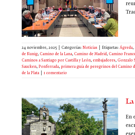
reu
cobeas
Tra
24 noviembre, 2025
|
Categorías:
Noticias
|
Etiquetas:
Ágreda
,
de Kunig
,
Camino de la Lana
,
Camino de Madrid
,
Camino Franc
Caminos a Santiago por Castilla y León
,
embajadores
,
Gonzalo S
Saucken
,
Ponferrada
,
primera guía de peregrinos del Camino d
de la Plata
|
1 comentario
La
En 
esc
rido
ese