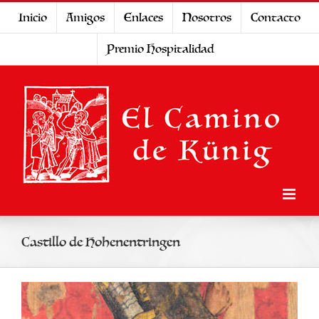
Saltar
Inicio
Amigos
Enlaces
Nosotros
Contacto
al
Premio Hospitalidad
contenido
Castillo de Hohenentringen