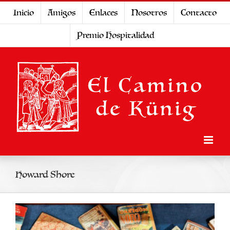
Saltar
Inicio
Amigos
Enlaces
Nosotros
Contacto
al
Premio Hospitalidad
contenido
Howard Shore