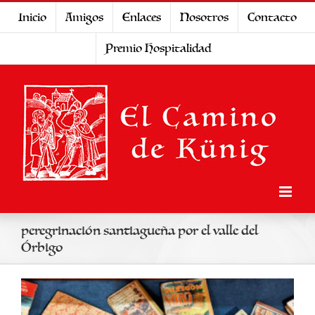
Saltar
Inicio
Amigos
Enlaces
Nosotros
Contacto
al
Premio Hospitalidad
contenido
peregrinación santiagueña por el valle del
Órbigo