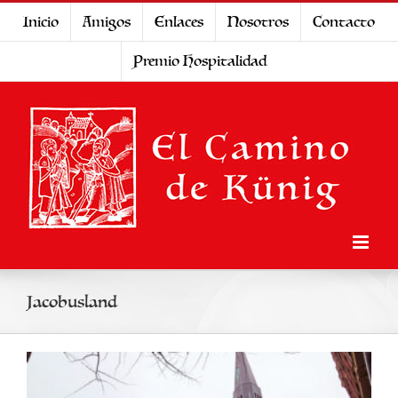
Saltar
Inicio
Amigos
Enlaces
Nosotros
Contacto
al
Premio Hospitalidad
contenido
Jacobusland