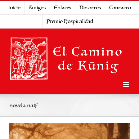
Saltar
Inicio
Amigos
Enlaces
Nosotros
Contacto
al
Premio Hospitalidad
contenido
novela naif