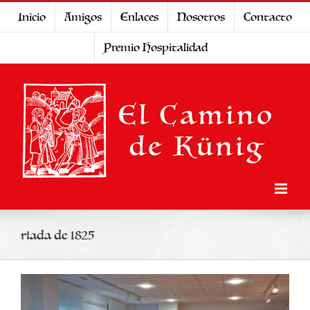
Saltar
Inicio
Amigos
Enlaces
Nosotros
Contacto
al
Premio Hospitalidad
contenido
riada de 1825