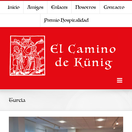
Saltar
Inicio
Amigos
Enlaces
Nosotros
Contacto
al
Premio Hospitalidad
contenido
Turcia