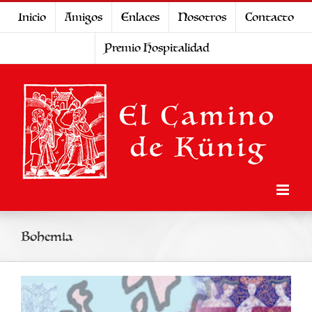
Saltar
Inicio
Amigos
Enlaces
Nosotros
Contacto
al
Premio Hospitalidad
contenido
Bohemia