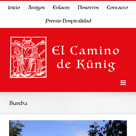
Saltar
Inicio
Amigos
Enlaces
Nosotros
Contacto
al
Premio Hospitalidad
contenido
Bureba