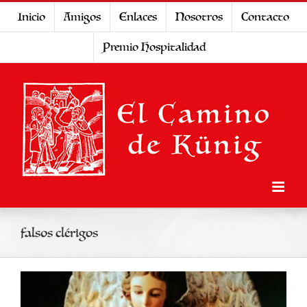
Saltar
Inicio
Amigos
Enlaces
Nosotros
Contacto
al
Premio Hospitalidad
contenido
falsos clérigos