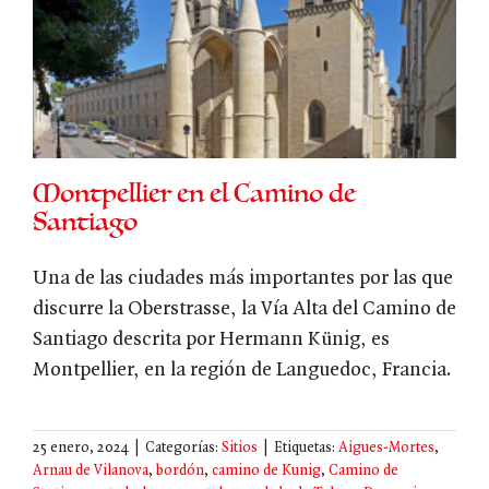
Montpellier en el Camino de
Santiago
Una de las ciudades más importantes por las que
discurre la Oberstrasse, la Vía Alta del Camino de
Santiago descrita por Hermann Künig, es
Montpellier, en la región de Languedoc, Francia.
25 enero, 2024
|
Categorías:
Sitios
|
Etiquetas:
Aigues-Mortes
,
Arnau de Vilanova
,
bordón
,
camino de Kunig
,
Camino de