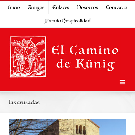
Saltar
Inicio
Amigos
Enlaces
Nosotros
Contacto
al
Premio Hospitalidad
contenido
las cruzadas