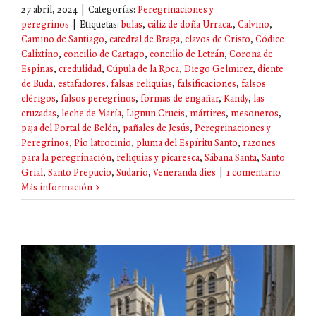
27 abril, 2024
|
Categorías:
Peregrinaciones y
peregrinos
|
Etiquetas:
bulas
,
cáliz de doña Urraca.
,
Calvino
,
Camino de Santiago
,
catedral de Braga
,
clavos de Cristo
,
Códice
Calixtino
,
concilio de Cartago
,
concilio de Letrán
,
Corona de
Espinas
,
credulidad
,
Cúpula de la Roca
,
Diego Gelmirez
,
diente
de Buda
,
estafadores
,
falsas reliquias
,
falsificaciones
,
falsos
clérigos
,
falsos peregrinos
,
formas de engañar
,
Kandy
,
las
cruzadas
,
leche de María
,
Lignun Crucis
,
mártires
,
mesoneros
,
paja del Portal de Belén
,
pañales de Jesús
,
Peregrinaciones y
Peregrinos
,
Pio latrocinio
,
pluma del Espíritu Santo
,
razones
para la peregrinación
,
reliquias y picaresca
,
Sábana Santa
,
Santo
Grial
,
Santo Prepucio
,
Sudario
,
Veneranda dies
|
1 comentario
Más información