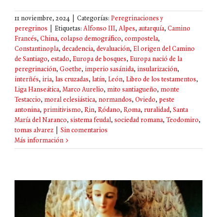
11 noviembre, 2024
|
Categorías:
Peregrinaciones y
peregrinos
|
Etiquetas:
Alfonso III
,
Alpes
,
autarquía
,
Camino
Francés
,
China
,
colapso demográfico
,
compostela
,
Constantinopla
,
decadencia
,
devaluación
,
El origen del Camino
de Santiago
,
estado
,
Europa de bosques
,
Europa nació de la
peregrinación
,
Goethe
,
imperio sasánida
,
insularización
,
interñés
,
iria
,
las cruzadas
,
latín
,
León
,
Libro de los testamentos
,
Liga Hanseática
,
Marco Aurelio
,
mito santiagueño
,
monte
Testaccio
,
moral eclesiástica
,
normandos
,
Oviedo
,
peste
antonina
,
primitivismo
,
Rin
,
Ródano
,
Roma
,
ruralidad
,
Santa
María del Naranco
,
sistema feudal
,
sociedad romana
,
Teodomiro
,
tomas alvarez
|
Sin comentarios
Más información