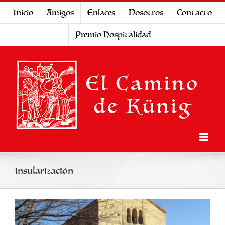
Saltar
Inicio
Amigos
Enlaces
Nosotros
Contacto
al
Premio Hospitalidad
contenido
insularización