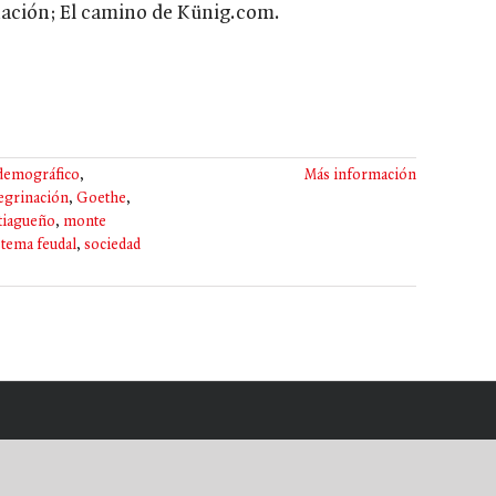
nación; El camino de Künig.com.
demográfico
,
Más información
regrinación
,
Goethe
,
tiagueño
,
monte
stema feudal
,
sociedad