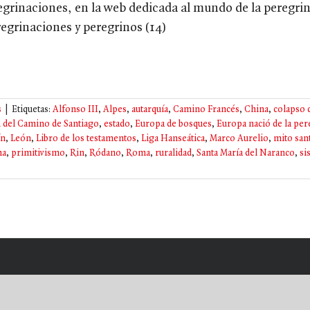
egrinaciones, en la web dedicada al mundo de la peregri
regrinaciones y peregrinos (14)
s
|
Etiquetas:
Alfonso III
,
Alpes
,
autarquía
,
Camino Francés
,
China
,
colapso 
n del Camino de Santiago
,
estado
,
Europa de bosques
,
Europa nació de la pe
ín
,
León
,
Libro de los testamentos
,
Liga Hanseática
,
Marco Aurelio
,
mito san
na
,
primitivismo
,
Rin
,
Ródano
,
Roma
,
ruralidad
,
Santa María del Naranco
,
si