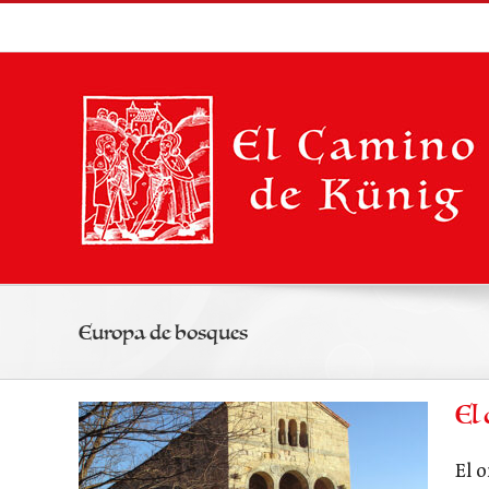
Saltar
al
contenido
Europa de bosques
El
El o