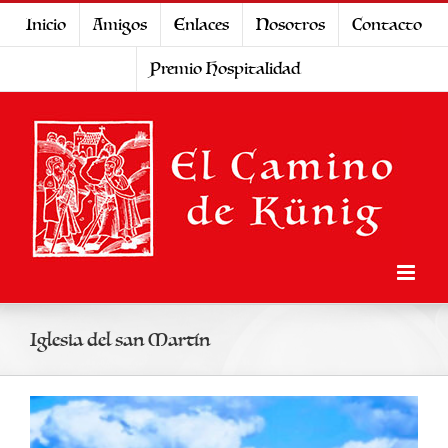
Saltar
Inicio
Amigos
Enlaces
Nosotros
Contacto
al
Premio Hospitalidad
contenido
Iglesia del san Martín