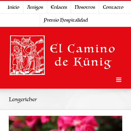
Saltar
Inicio
Amigos
Enlaces
Nosotros
Contacto
al
Premio Hospitalidad
contenido
Lengericher