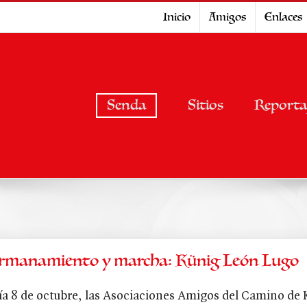
Inicio
Amigos
Enlaces
Senda
Sitios
Reporta
rmanamiento y marcha: Künig León Lugo
día 8 de octubre, las Asociaciones Amigos del Camino de 