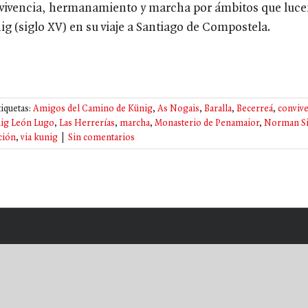
vivencia, hermanamiento y marcha por ámbitos que luce
ig (siglo XV) en su viaje a Santiago de Compostela.
tiquetas:
Amigos del Camino de Künig
,
As Nogais
,
Baralla
,
Becerreá
,
convive
ig León Lugo
,
Las Herrerías
,
marcha
,
Monasterio de Penamaior
,
Norman Si
ción
,
via kunig
|
Sin comentarios