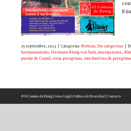
con
ha:
Kün
25 septiembre, 2023
|
Categorías:
Noticias
,
Sin categorizar
|
E
hermanamiento
,
Hermann Künig von Vach
,
inscripciones.
,
Kün
puente de Cruzul
,
rosas peregrinas
,
ruta histórica de peregrina
© El Camino de Künig |
Aviso Legal y Política de Privacidad
|
Contacto