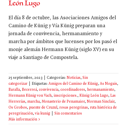
León Lugo
El día 8 de octubre, las Asociaciones Amigos del
Camino de Künig y Vía Künig preparan una
jornada de convivencia, hermanamiento y
marcha por ámbitos que lucenses por los pasó el
monje alemán Hermann Künig (siglo XV) en su
viaje a Santiago de Compostela.
25 septiembre, 2023
|
Categorías:
Noticias
,
Sin
categorizar
|
Etiquetas:
Amigos del Camino de Künig
,
As Nogais
,
Baralla
,
Becerreá
,
convivencia
,
coordinadores
,
hermanamiento
,
Hermann Künig von Vach
,
inscripciones.
,
Künig León Lugo
,
Las
Herrerías
,
marcha
,
Monasterio de Penamaior
,
Norman Sinclair
,
Os Grobos
,
puente de Cruzul
,
rosas peregrinas
,
ruta histórica de
peregrinación
,
via kunig
|
Sin comentarios
Más información