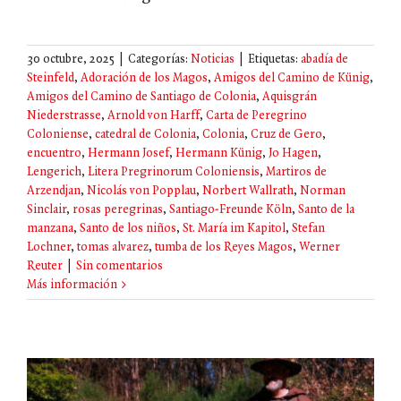
30 octubre, 2025
|
Categorías:
Noticias
|
Etiquetas:
abadía de
Steinfeld
,
Adoración de los Magos
,
Amigos del Camino de Künig
,
Amigos del Camino de Santiago de Colonia
,
Aquisgrán
Niederstrasse
,
Arnold von Harff
,
Carta de Peregrino
Coloniense
,
catedral de Colonia
,
Colonia
,
Cruz de Gero
,
encuentro
,
Hermann Josef
,
Hermann Künig
,
Jo Hagen
,
Lengerich
,
Litera Pregrinorum Coloniensis
,
Martiros de
Arzendjan
,
Nicolás von Popplau
,
Norbert Wallrath
,
Norman
Sinclair
,
rosas peregrinas
,
Santiago-Freunde Köln
,
Santo de la
manzana
,
Santo de los niños
,
St. María im Kapitol
,
Stefan
Lochner
,
tomas alvarez
,
tumba de los Reyes Magos
,
Werner
Reuter
|
Sin comentarios
Más información