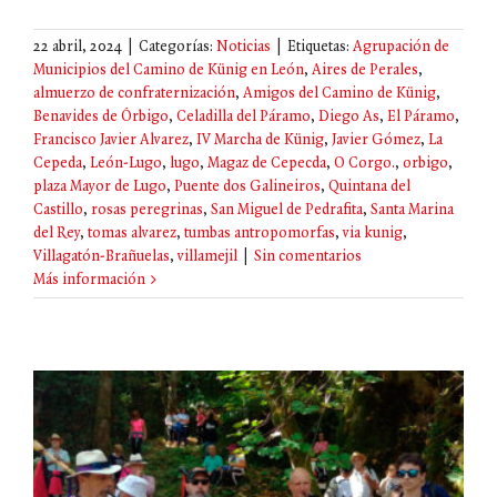
22 abril, 2024
|
Categorías:
Noticias
|
Etiquetas:
Agrupación de
Municipios del Camino de Künig en León
,
Aires de Perales
,
almuerzo de confraternización
,
Amigos del Camino de Künig
,
Benavides de Órbigo
,
Celadilla del Páramo
,
Diego As
,
El Páramo
,
Francisco Javier Alvarez
,
IV Marcha de Künig
,
Javier Gómez
,
La
Cepeda
,
León-Lugo
,
lugo
,
Magaz de Cepecda
,
O Corgo.
,
orbigo
,
plaza Mayor de Lugo
,
Puente dos Galineiros
,
Quintana del
Castillo
,
rosas peregrinas
,
San Miguel de Pedrafita
,
Santa Marina
del Rey
,
tomas alvarez
,
tumbas antropomorfas
,
via kunig
,
Villagatón-Brañuelas
,
villamejil
|
Sin comentarios
Más información