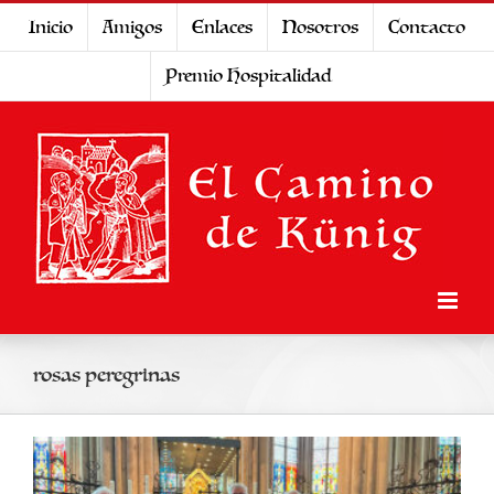
Saltar
Inicio
Amigos
Enlaces
Nosotros
Contacto
al
Premio Hospitalidad
contenido
rosas peregrinas