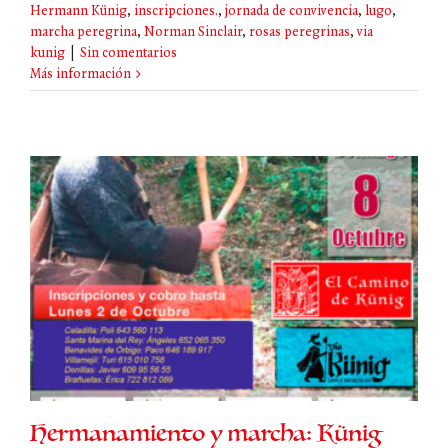
Hermann Künig
,
inscripciones.
,
jornada de convivencia
,
lugo
,
marcha peregrina
,
Norman Sinclair
,
rosas peregrinas
,
via
kunig
|
Sin comentarios
Más información
Hermanamiento y marcha: Künig