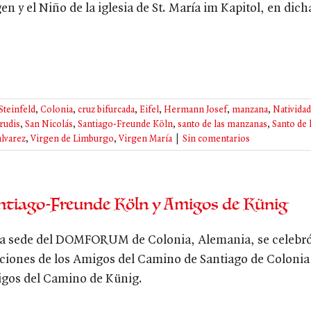
gen y el Niño de la iglesia de St. María im Kapitol, en di
Steinfeld
,
Colonia
,
cruz bifurcada
,
Eifel
,
Hermann Josef
,
manzana
,
Natividad
rudis
,
San Nicolás
,
Santiago-Freunde Köln
,
santo de las manzanas
,
Santo de 
alvarez
,
Virgen de Limburgo
,
Virgen María
|
Sin comentarios
ntiago-Freunde Köln y Amigos de Künig
la sede del DOMFORUM de Colonia, Alemania, se celebró 
aciones de los Amigos del Camino de Santiago de Colonia
gos del Camino de Künig.