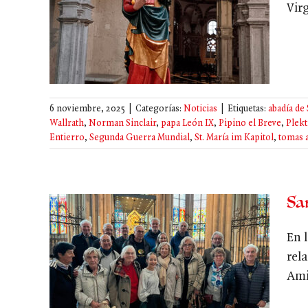
Vir
na de
6 noviembre, 2025
|
Categorías:
Noticias
|
Etiquetas:
abadía de 
Wallrath
,
Norman Sinclair
,
papa León IX
,
Pipino el Breve
,
Plekt
Entierro
,
Segunda Guerra Mundial
,
St. María im Kapitol
,
tomas 
Sa
En 
rel
 y
Ami