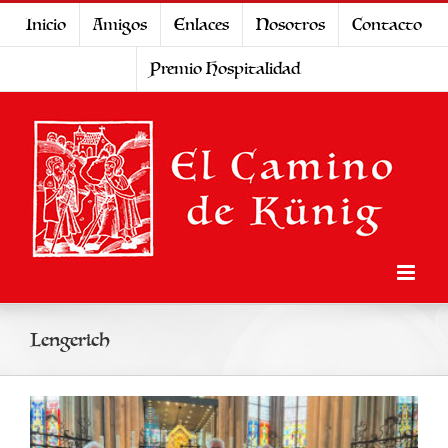
Saltar
Inicio
Amigos
Enlaces
Nosotros
Contacto
al
Premio Hospitalidad
contenido
Lengerich