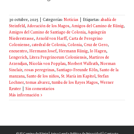
30 octubre, 2025
|
Categorías:
Noticias
|
Etiquetas:
abadía de
Steinfeld
,
Adoración de los Magos
,
Amigos del Camino de Künig
,
Amigos del Camino de Santiago de Colonia
,
Aquisgrán
Niederstrasse
,
Arnold von Harff
,
Carta de Peregrino
Coloniense
,
catedral de Colonia
,
Colonia
,
Cruz de Gero
,
encuentro
,
Hermann Josef
,
Hermann Künig
,
Jo Hagen
,
Lengerich
,
Litera Pregrinorum Coloniensis
,
Martiros de
Arzendjan
,
Nicolás von Popplau
,
Norbert Wallrath
,
Norman
Sinclair
,
rosas peregrinas
,
Santiago-Freunde Köln
,
Santo de la
manzana
,
Santo de los niños
,
St. María im Kapitol
,
Stefan
Lochner
,
tomas alvarez
,
tumba de los Reyes Magos
,
Werner
Reuter
|
Sin comentarios
Más información
© El Camino de Künig |
Aviso Legal y Política de Privacidad
|
Contacto