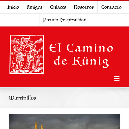
Saltar
Inicio
Amigos
Enlaces
Nosotros
Contacto
al
Premio Hospitalidad
contenido
Martinillos