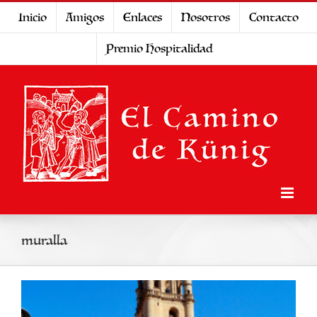
Saltar
Inicio
Amigos
Enlaces
Nosotros
Contacto
al
Premio Hospitalidad
contenido
muralla