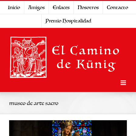
Saltar
Inicio
Amigos
Enlaces
Nosotros
Contacto
al
Premio Hospitalidad
contenido
museo de arte sacro