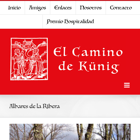
Saltar
Inicio
Amigos
Enlaces
Nosotros
Contacto
al
Premio Hospitalidad
contenido
Albares de la Ribera