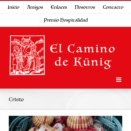
Saltar
Inicio
Amigos
Enlaces
Nosotros
Contacto
al
Premio Hospitalidad
contenido
Cristo