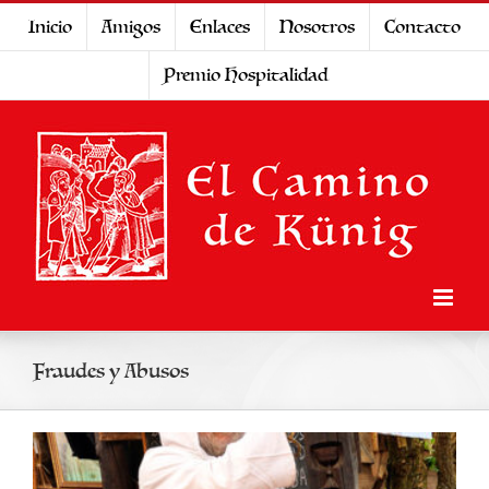
Saltar
Inicio
Amigos
Enlaces
Nosotros
Contacto
al
Premio Hospitalidad
contenido
Fraudes y Abusos