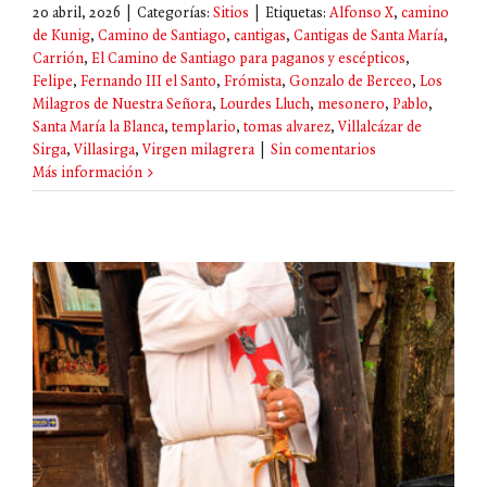
20 abril, 2026
|
Categorías:
Sitios
|
Etiquetas:
Alfonso X
,
camino
de Kunig
,
Camino de Santiago
,
cantigas
,
Cantigas de Santa María
,
Carrión
,
El Camino de Santiago para paganos y escépticos
,
Felipe
,
Fernando III el Santo
,
Frómista
,
Gonzalo de Berceo
,
Los
Milagros de Nuestra Señora
,
Lourdes Lluch
,
mesonero
,
Pablo
,
Santa María la Blanca
,
templario
,
tomas alvarez
,
Villalcázar de
Sirga
,
Villasirga
,
Virgen milagrera
|
Sin comentarios
Más información