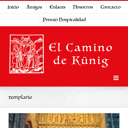
Saltar
Inicio
Amigos
Enlaces
Nosotros
Contacto
al
Premio Hospitalidad
contenido
templario