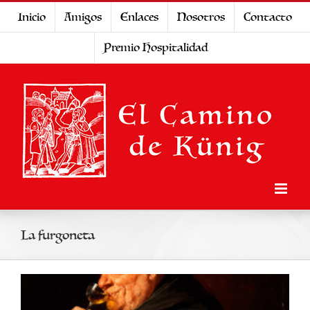
Saltar
Inicio
Amigos
Enlaces
Nosotros
Contacto
al
Premio Hospitalidad
contenido
La furgoneta