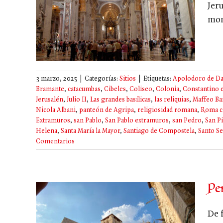
Jer
ación
mon
3 marzo, 2025
|
Categorías:
Sitios
|
Etiquetas:
Apolodoro de D
Bramante
,
catacumbas
,
Cibeles
,
Coliseo
,
Colonia
,
Constantino 
Jerusalén
,
Julio II
,
Las grandes basílicas
,
las reliquias
,
Maffeo Ba
Nicola Albani
,
panteón de Agripa
,
religiosidad romana
,
Roma c
Extramuros
,
san Pablo
,
San Pablo extramuros
,
san Pedro
,
San Pi
Helena
,
Santa María la Mayor
,
Santiago de Compostela
,
Santo S
Comentarios
Pe
De 