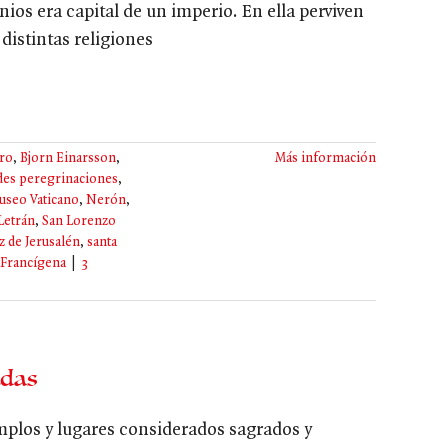
ios era capital de un imperio. En ella perviven
istintas religiones
dro
,
Bjorn Einarsson
,
Más información
des peregrinaciones
,
useo Vaticano
,
Nerón
,
Letrán
,
San Lorenzo
z de Jerusalén
,
santa
 Francígena
|
3
adas
mplos y lugares considerados sagrados y