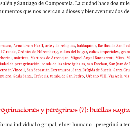
usalén y Santiago de Compostela. La ciudad hace dos milen
umentos que nos acercan a dioses y bienaventurados de d
amasco
,
Arnold von Harff
,
arte y de reliquias
,
baldaquino
,
Basílica de San Pe
el Grande
,
Crónica de Núremberg
,
cultos del hogar
,
cultos imperiales
,
gran
rberini
,
mártires
,
Martiros de Arzendjan
,
Miguel Angel Buonarroti
,
Mitra
,
M
iudad de peregrinación
,
ronda de las siete iglesias
,
san Esteban
,
San Juan de 
etro in Vincoli
,
San Sebastián Extramuros
,
Santa Brígida de Suecia
,
Santa Cru
epulcro
,
Scala Santa
,
Tréveris
,
tumba de San Pedro
,
Urbano VIII
,
Vía Apia
,
via
regrinaciones y peregrinos (7): huellas sagr
forma individual o grupal, el ser humano peregrinó a te