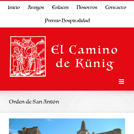
Saltar
Inicio
Amigos
Enlaces
Nosotros
Contacto
al
Premio Hospitalidad
contenido
Orden de San Antón