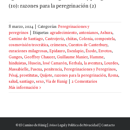
(10): razones para la peregrinación (2)
8 marzo, 2024
|
Categorías:
Peregrinaciones y
peregrinos
|
Etiquetas:
agradecimiento
,
antonianos
,
Ashura
,
Camino de Santiago
,
Castrojeriz
,
chiitas
,
Colonia
,
compostela
,
cosmovisión teocrática
,
crímenes
,
Cuentos de Canterbury
,
curaciones milagrosas
,
Epidauro
,
Esculapio
,
Éxodo
,
Exvotos
,
Ganges
,
Geoffrey Chaucer
,
Guillaume Manier
,
Hamme
,
hinduistas
,
Husein
,
José Camarón
,
Kerbala
,
la aventura
,
Lourdes
,
Massabielle
,
Pascua
,
penitencia
,
Peregrinaciones y Peregrinos
,
Pésaj
,
prostitutas
,
Quijote
,
razones para la peregrinación
,
Roma
,
salud
,
santiago
,
sexo
,
Via de Kunig
|
2 Comentarios
Más información
© El Camino de Künig |
Aviso Legal y Política de Privacidad
|
Contacto