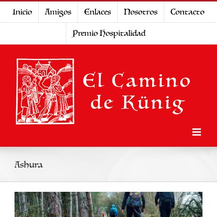
Saltar
Inicio
Amigos
Enlaces
Nosotros
Contacto
al
Premio Hospitalidad
contenido
Ashura