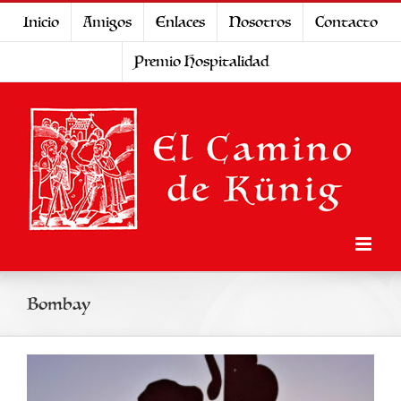
Saltar
Inicio
Amigos
Enlaces
Nosotros
Contacto
al
Premio Hospitalidad
contenido
Bombay