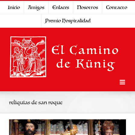
Saltar
Inicio
Amigos
Enlaces
Nosotros
Contacto
al
Premio Hospitalidad
contenido
reliquias de san roque