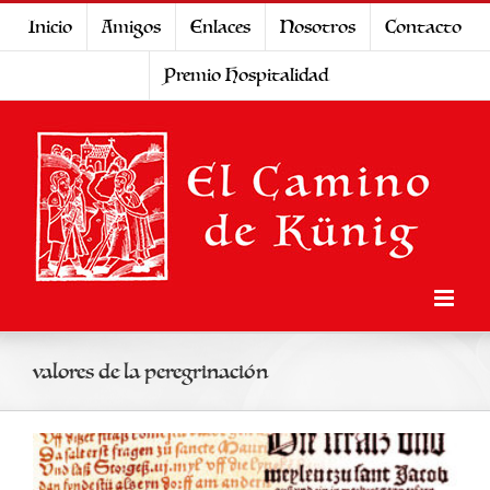
Saltar
Inicio
Amigos
Enlaces
Nosotros
Contacto
al
Premio Hospitalidad
contenido
valores de la peregrinación