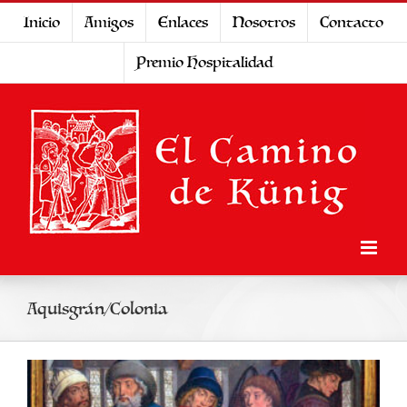
Saltar
Inicio
Amigos
Enlaces
Nosotros
Contacto
al
Premio Hospitalidad
contenido
Aquisgrán/Colonia