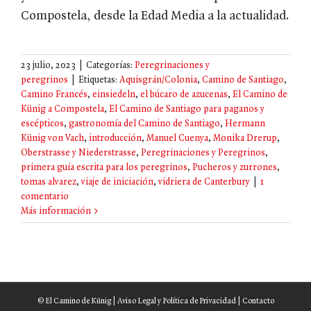
Compostela, desde la Edad Media a la actualidad.
23 julio, 2023
|
Categorías:
Peregrinaciones y
peregrinos
|
Etiquetas:
Aquisgrán/Colonia
,
Camino de Santiago
,
Camino Francés
,
einsiedeln
,
el búcaro de azucenas
,
El Camino de
Künig a Compostela
,
El Camino de Santiago para paganos y
escépticos
,
gastronomía del Camino de Santiago
,
Hermann
Künig von Vach
,
introducción
,
Manuel Cuenya
,
Monika Drerup
,
Oberstrasse y Niederstrasse
,
Peregrinaciones y Peregrinos
,
primera guía escrita para los peregrinos
,
Pucheros y zurrones
,
tomas alvarez
,
viaje de iniciación
,
vidriera de Canterbury
|
1
comentario
Más información
© El Camino de Künig |
Aviso Legal y Política de Privacidad
|
Contacto