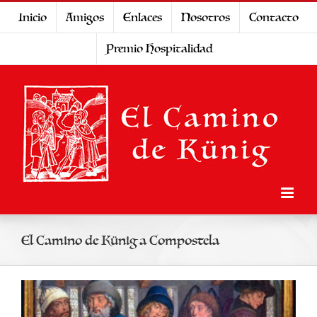
Saltar
Inicio
Amigos
Enlaces
Nosotros
Contacto
al
Premio Hospitalidad
contenido
El Camino de Künig a Compostela