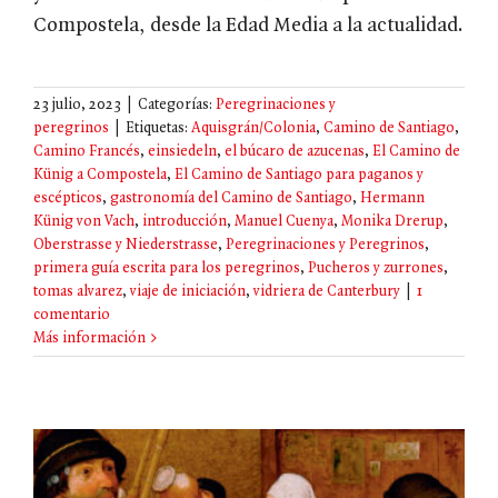
Compostela, desde la Edad Media a la actualidad.
23 julio, 2023
|
Categorías:
Peregrinaciones y
peregrinos
|
Etiquetas:
Aquisgrán/Colonia
,
Camino de Santiago
,
Camino Francés
,
einsiedeln
,
el búcaro de azucenas
,
El Camino de
Künig a Compostela
,
El Camino de Santiago para paganos y
escépticos
,
gastronomía del Camino de Santiago
,
Hermann
Künig von Vach
,
introducción
,
Manuel Cuenya
,
Monika Drerup
,
Oberstrasse y Niederstrasse
,
Peregrinaciones y Peregrinos
,
primera guía escrita para los peregrinos
,
Pucheros y zurrones
,
tomas alvarez
,
viaje de iniciación
,
vidriera de Canterbury
|
1
comentario
Más información