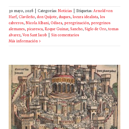
30 mayo, 2026
|
Categorías:
Noticias
|
Etiquetas:
Arnold von
Harf
,
Clavileño
,
don Quijote
,
duques
,
locura idealista
,
los
cabreros
,
Nicola Albani
,
Odisea
,
peregrinación
,
peregrinos
alemanes
,
picaresca
,
Roque Guinar
,
Sancho
,
Siglo de Oro
,
tomas
alvarez
,
Von Sant Jacob
|
Sin comentarios
Más información