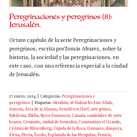
Peregrinaciones y peregrinos (8):
Jerusalén.
Octavo capítulo de la serie Peregrinaciones y
peregrinos, escrita porTomás Alvarez, sobre la
historia, la sociedad y las peregrinaciones. en
este caso, con una referencia especial a la ciudad
de Jerusalén.
17 enero, 2024
|
Categorías:
Peregrinaciones y
peregrinos
|
Etiquetas:
Abrahán
,
al-Hakim bi-Amr Allah
,
Amosis
,
Arca de la Alianza
,
Arnold von Harf
,
arte gótico
,
Babilonia
,
Biblia
,
Bjorn Einarsson
,
Canaán
,
candelabro de siete
brazos
,
Cenáculo
,
ciudad de Jerusalén
,
Constantino el Grande
,
Crónica de Núremberg
,
Cúpula de la Roca
,
Damasco
,
diáspora
,
Elena
,
Eteria
,
Éxodo
,
Explanada de las Mezquitas
,
Fenicia
,