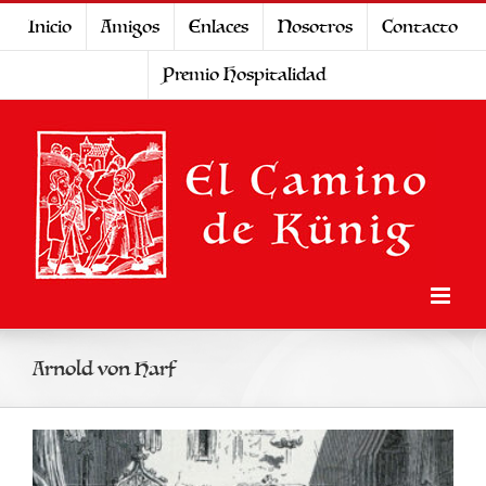
Saltar
Inicio
Amigos
Enlaces
Nosotros
Contacto
al
Premio Hospitalidad
contenido
Arnold von Harf